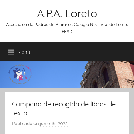
Saltar
A.P.A. Loreto
al
contenido
Asociación de Padres de Alumnos Colegio Ntra. Sra. de Loreto
FESD
Menú
Campaña de recogida de libros de
texto
Publicado en
junio 16, 2022
p
o