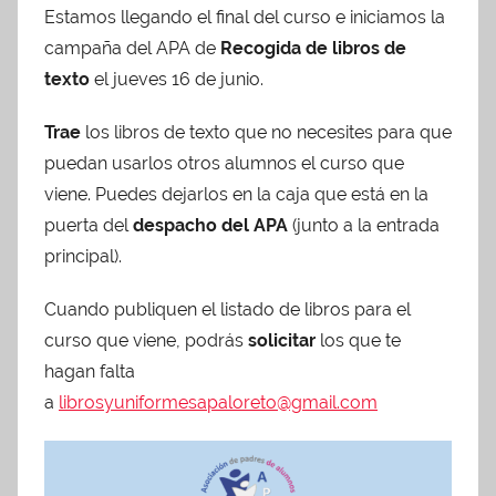
Estamos llegando el final del curso e iniciamos la
r
campaña del APA de
Recogida de libros de
A
d
texto
el jueves 16 de junio.
m
Trae
los libros de texto que no necesites para que
i
puedan usarlos otros alumnos el curso que
n
A
viene. Puedes dejarlos en la caja que está en la
P
puerta del
despacho del APA
(junto a la entrada
A
principal).
Cuando publiquen el listado de libros para el
curso que viene, podrás
solicitar
los que te
hagan falta
a
librosyuniformesapaloreto@gmail.com