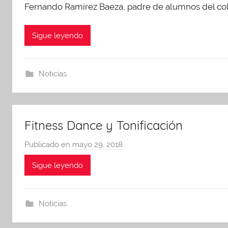
A
Fernando Ramírez Baeza, padre de alumnos del coleg
d
m
Sigue leyendo
i
n
A
Noticias
P
A
Fitness Dance y Tonificación
Publicado en
mayo 29, 2018
p
o
Sigue leyendo
r
A
d
Noticias
m
i