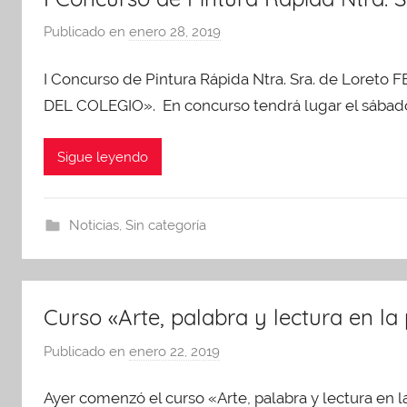
P
Publicado en
enero 28, 2019
p
A
o
I Concurso de Pintura Rápida Ntra. Sra. de Loret
r
A
DEL COLEGIO». En concurso tendrá lugar el sábado
d
m
Sigue leyendo
i
n
A
Noticias
,
Sin categoría
P
A
Curso «Arte, palabra y lectura en la
Publicado en
enero 22, 2019
p
o
Ayer comenzó el curso «Arte, palabra y lectura en
r