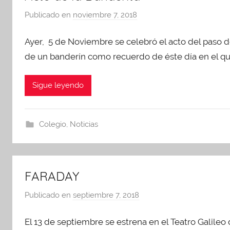
Publicado en
noviembre 7, 2018
p
o
Ayer, 5 de Noviembre se celebró el acto del paso d
r
A
de un banderín como recuerdo de éste día en el q
d
m
Sigue leyendo
i
n
A
Colegio
,
Noticias
P
A
FARADAY
Publicado en
septiembre 7, 2018
p
o
El 13 de septiembre se estrena en el Teatro Galil
r