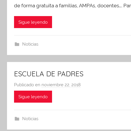
A
de forma gratuita a familias, AMPAs, docentes…. Para
d
m
Sigue leyendo
i
n
A
Noticias
P
A
ESCUELA DE PADRES
Publicado en
noviembre 22, 2018
p
o
Sigue leyendo
r
A
d
Noticias
m
i