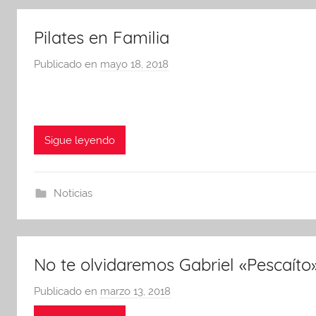
n
A
Pilates en Familia
P
Publicado en
mayo 18, 2018
p
A
o
r
A
d
Sigue leyendo
m
i
n
Noticias
A
P
A
No te olvidaremos Gabriel «Pescaíto
Publicado en
marzo 13, 2018
p
o