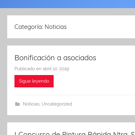
Categoría:
Noticias
Bonificación a asociados
Publicado en
abril 10, 2019
p
o
Sigue leyendo
r
A
d
Noticias
,
Uncategorized
m
i
n
A
I Concurso de Pintura Rápida Ntra. 