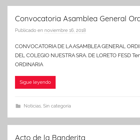
n
A
Convocatoria Asamblea General Ord
P
Publicado en
noviembre 16, 2018
p
A
o
CONVOCATORIA DE LA ASAMBLEA GENERAL ORDI
r
A
DEL COLEGIO NUESTRA SRA. DE LORETO FESD Teng
d
ORDINARIA
m
i
Sigue leyendo
n
A
P
Noticias
,
Sin categoría
A
Acto de la Banderita