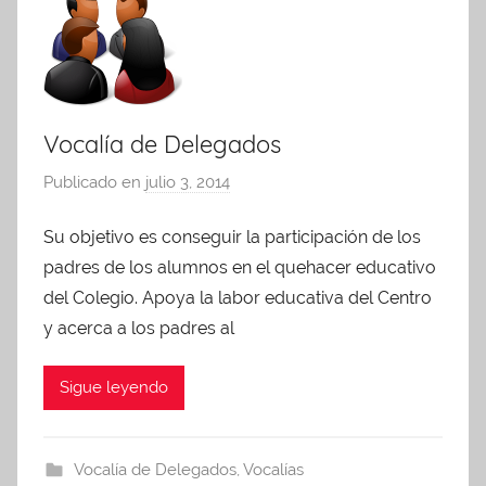
Vocalía de Delegados
Publicado en
julio 3, 2014
p
o
Su objetivo es conseguir la participación de los
r
padres de los alumnos en el quehacer educativo
A
d
del Colegio. Apoya la labor educativa del Centro
m
y acerca a los padres al
i
n
Sigue leyendo
A
P
A
Vocalía de Delegados
,
Vocalías