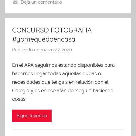
Deja un comentario
i
n
A
CONCURSO FOTOGRAFÍA
P
#yomequedoencasa
A
Publicado en
marzo 27, 2020
p
o
En el APA seguimos estando disponibles para
r
hacernos llegar todas aquellas dudas o
A
d
necesidades que tengáis en relación con el
m
Colegio y es en ese afán de “seguir” haciendo
i
cosas,
n
A
Sigue leyendo
P
A