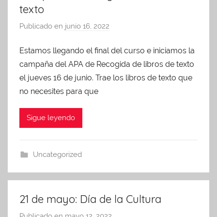
texto
Publicado en
junio 16, 2022
p
o
Estamos llegando el final del curso e iniciamos la
r
campaña del APA de Recogida de libros de texto
A
d
el jueves 16 de junio. Trae los libros de texto que
m
no necesites para que
i
n
Sigue leyendo
A
P
A
Uncategorized
21 de mayo: Día de la Cultura
Publicado en
mayo 12, 2022
p