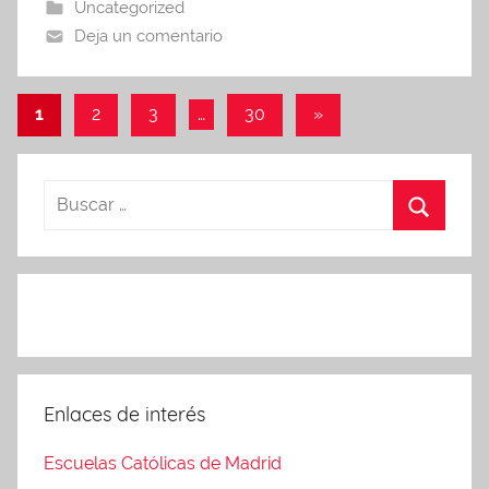
A
Uncategorized
Deja un comentario
Paginación
Siguientes
1
2
3
…
30
»
entradas
de
entradas
Enlaces de interés
Escuelas Católicas de Madrid