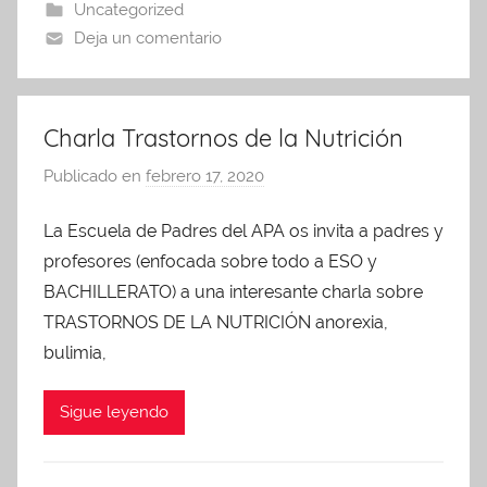
Uncategorized
Deja un comentario
Charla Trastornos de la Nutrición
Publicado en
febrero 17, 2020
p
o
La Escuela de Padres del APA os invita a padres y
r
profesores (enfocada sobre todo a ESO y
A
d
BACHILLERATO) a una interesante charla sobre
m
TRASTORNOS DE LA NUTRICIÓN anorexia,
i
bulimia,
n
A
Sigue leyendo
P
A