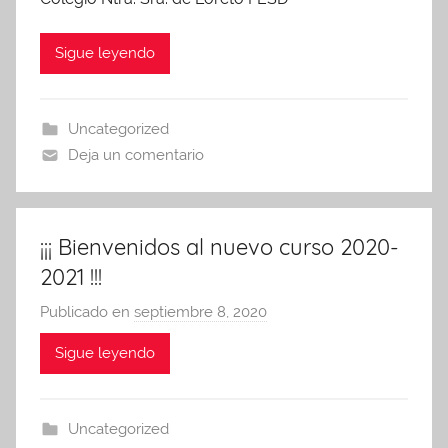
n
A
Sigue leyendo
P
A
Uncategorized
Deja un comentario
¡¡¡ Bienvenidos al nuevo curso 2020-
2021 !!!
Publicado en
septiembre 8, 2020
p
o
Sigue leyendo
r
A
d
Uncategorized
m