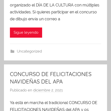
organizado el DÍA DE LA CULTURA con múltiples
A
d
actividades. Si quieres participar en el concurso
m
de dibujo envía un correo a
i
n
Sigue leyendo
A
P
A
Uncategorized
CONCURSO DE FELICITACIONES
NAVIDEÑAS DEL APA
Publicado en
diciembre 2, 2021
p
o
Ya está en marcha el tradicional CONCURSO DE
r
FELICITACIONES NAVIDEÑAS del APA y os
A