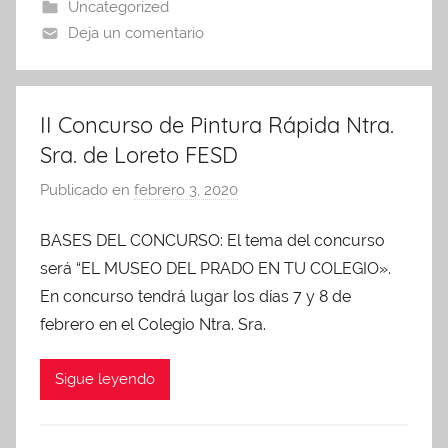
Uncategorized
Deja un comentario
II Concurso de Pintura Rápida Ntra.
Sra. de Loreto FESD
Publicado en
febrero 3, 2020
p
o
BASES DEL CONCURSO: El tema del concurso
r
será “EL MUSEO DEL PRADO EN TU COLEGIO».
A
d
En concurso tendrá lugar los días 7 y 8 de
m
febrero en el Colegio Ntra. Sra.
i
n
Sigue leyendo
A
P