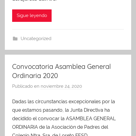
d
m
Sigue leyendo
i
n
A
Uncategorized
P
A
Convocatoria Asamblea General
Ordinaria 2020
Publicado en
noviembre 24, 2020
p
o
Dadas las circunstancias excepcionales por la
r
que estamos pasando, la Junta Directiva ha
A
d
decidido el convocar la ASAMBLEA GENERAL
m
ORDINARIA de la Asociación de Padres del
i
Colegio Ntra. Sra. de Loreto FESD