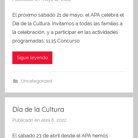
o
El próximo sábado 21 de mayo, el APA celebra el
r
Día de la Cultura. Invitamos a todas las familias a
A
d
la celebración, y a participar en las actividades
m
programadas: 11.15 Concurso
i
n
Sigue leyendo
A
P
A
Uncategorized
Día de la Cultura
Publicado en
abril 6, 2022
p
o
El sábado 23 de abril desde el APA hemos
r