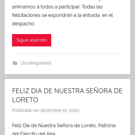
d
animamos a todos a participar. Todas las
m
felicitaciones se expondrán a la entrada, en el
i
despacho
n
A
Sigue leyendo
P
A
Uncategorized
FELIZ DIA DE NUESTRA SEÑORA DE
LORETO
Publicado en
diciembre 10, 2020
p
o
Feliz Día de Nuestra Señora de Loreto, Patrona
r
del Ejército del Aire.
A