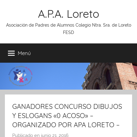
Saltar
A.P.A. Loreto
al
contenido
Asociación de Padres de Alumnos Colegio Ntra. Sra. de Loreto
FESD
Menú
GANADORES CONCURSO DIBUJOS
Y ESLOGANS «0 ACOSO» –
ORGANIZADO POR APA LORETO –
Publicado en
junio 21, 2016
p