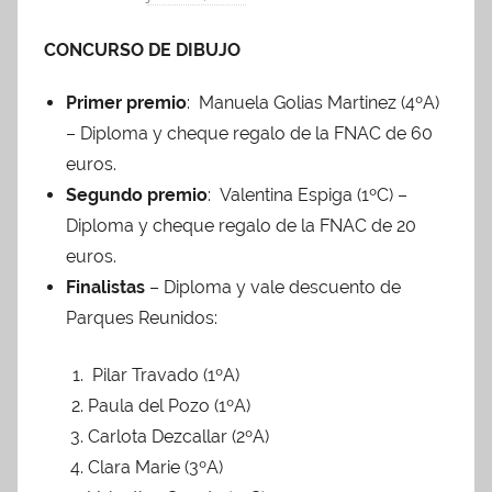
o
CONCURSO DE DIBUJO
r
A
Primer premio
: Manuela Golias Martinez (4ºA)
d
– Diploma y cheque regalo de la FNAC de 60
m
euros.
i
Segundo premio
: Valentina Espiga (1ºC) –
n
A
Diploma y cheque regalo de la FNAC de 20
P
euros.
A
Finalistas
– Diploma y vale descuento de
Parques Reunidos:
Pilar Travado (1ºA)
Paula del Pozo (1ºA)
Carlota Dezcallar (2ºA)
Clara Marie (3ºA)