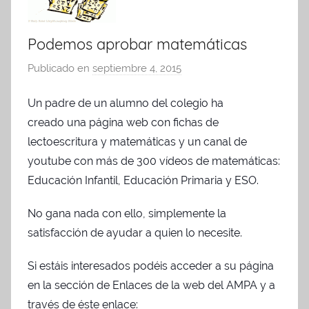
Podemos aprobar matemáticas
Publicado en
septiembre 4, 2015
p
o
Un padre de un alumno del colegio ha
r
creado una página web con fichas de
A
d
lectoescritura y matemáticas y un canal de
m
youtube con más de 300 vídeos de matemáticas:
i
Educación Infantil, Educación Primaria y ESO.
n
A
No gana nada con ello, simplemente la
P
satisfacción de ayudar a quien lo necesite.
A
Si estáis interesados podéis acceder a su página
en la sección de Enlaces de la web del AMPA y a
través de éste enlace: