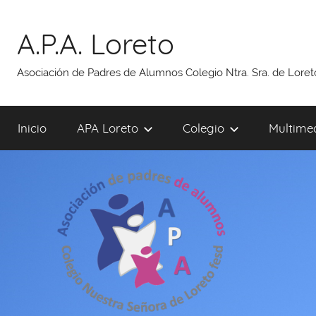
Saltar
al
A.P.A. Loreto
contenido
Asociación de Padres de Alumnos Colegio Ntra. Sra. de Lore
Inicio
APA Loreto
Colegio
Multime