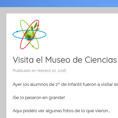
Visita el Museo de Ciencias
Publicado en
febrero 10, 2016
p
o
Ayer los alumnos de 2º de Infantil fueron a visitar 
r
A
¡Se lo pasaron en grande!
d
m
Aquí podéis ver algunas fotos de lo que vieron…
i