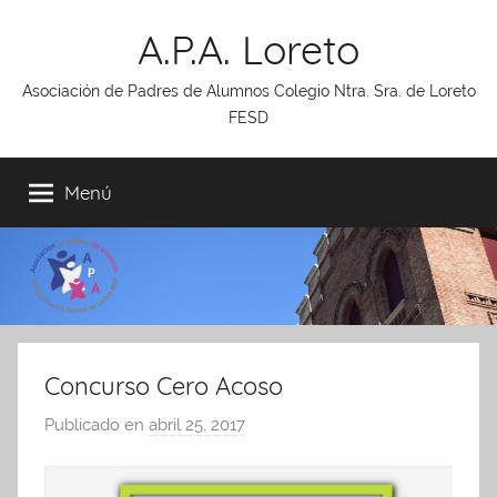
Saltar
A.P.A. Loreto
al
contenido
Asociación de Padres de Alumnos Colegio Ntra. Sra. de Loreto
FESD
Menú
Concurso Cero Acoso
Publicado en
abril 25, 2017
p
o
r