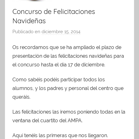
Concurso de Felicitaciones
Navideñas
Publicado en
diciembre 15, 2014
p
o
Os recordamos que se ha ampliado el plazo de
r
presentación de las felicitaciones navideñas para
A
d
el concurso hasta el día 17 de diciembre.
m
Como sabéis podéis participar todos los
i
alumnos, y los padres y personal del centro que
n
A
queráis.
P
Las felicitaciones las iremos poniendo todas en la
A
ventana del cuartito del AMPA.
Aquí tenéis las primeras que nos llegaron.