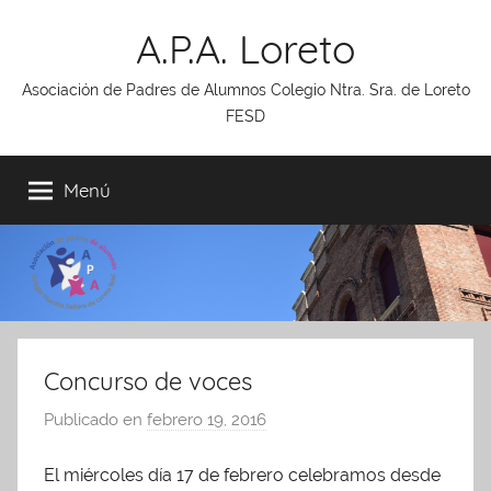
Saltar
A.P.A. Loreto
al
contenido
Asociación de Padres de Alumnos Colegio Ntra. Sra. de Loreto
FESD
Menú
Concurso de voces
Publicado en
febrero 19, 2016
p
o
El miércoles día 17 de febrero celebramos desde
r