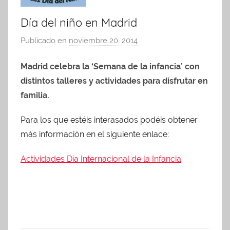
Día del niño en Madrid
Publicado en
noviembre 20, 2014
p
o
Madrid celebra la ‘Semana de la infancia’ con
r
distintos talleres y actividades para disfrutar en
A
d
familia.
m
Para los que estéis interasados podéis obtener
i
más información en el siguiente enlace:
n
A
Actividades Día Internacional de la Infancia
P
A