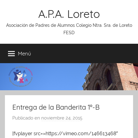
Saltar
A.P.A. Loreto
al
contenido
Asociación de Padres de Alumnos Colegio Ntra. Sra. de Loreto
FESD
Menú
Entrega de la Banderita 1º-B
Publicado en
noviembre 24, 2015
p
o
[fvplayer src=»https://vimeo.com/146613468″
r