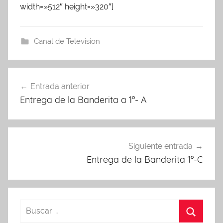
width=»512″ height=»320″]
A
d
m
Canal de Television
i
n
A
Navegación
P
Entrada anterior
de
A
Entrega de la Banderita a 1º- A
entradas
Siguiente entrada
Entrega de la Banderita 1º-C