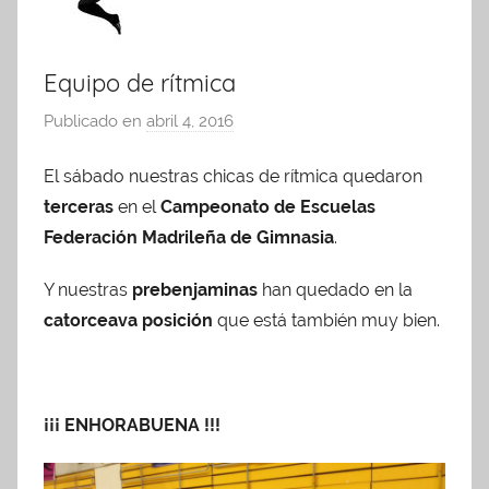
Equipo de rítmica
Publicado en
abril 4, 2016
p
o
El sábado nuestras chicas de rítmica quedaron
r
terceras
en el
Campeonato de Escuelas
A
d
Federación Madrileña de Gimnasia
.
m
Y nuestras
prebenjaminas
han quedado en la
i
catorceava posición
que está también muy bien.
n
A
P
A
¡¡¡ ENHORABUENA !!!