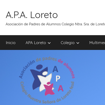
Saltar
al
A.P.A. Loreto
contenido
Asociación de Padres de Alumnos Colegio Ntra. Sra. de Lore
Inicio
APA Loreto
Colegio
Multime