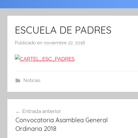
ESCUELA DE PADRES
Publicado en
noviembre 22, 2018
p
o
r
A
d
Noticias
m
i
n
Navegación
A
Entrada anterior
de
P
Convocatoria Asamblea General
A
entradas
Ordinaria 2018