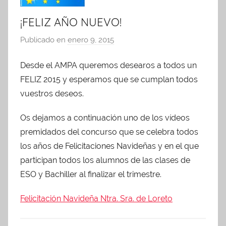
¡FELIZ AÑO NUEVO!
Publicado en
enero 9, 2015
p
o
Desde el AMPA queremos desearos a todos un
r
FELIZ 2015 y esperamos que se cumplan todos
A
d
vuestros deseos.
m
Os dejamos a continuación uno de los vídeos
i
premidados del concurso que se celebra todos
n
A
los años de Felicitaciones Navideñas y en el que
P
participan todos los alumnos de las clases de
A
ESO y Bachiller al finalizar el trimestre.
Felicitación Navideña Ntra. Sra. de Loreto