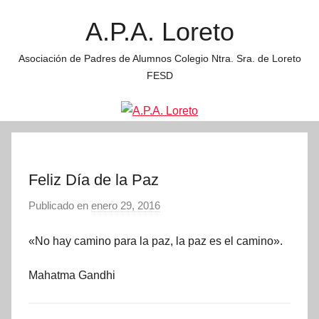
Saltar
A.P.A. Loreto
al
contenido
Asociación de Padres de Alumnos Colegio Ntra. Sra. de Loreto
FESD
Feliz Día de la Paz
Publicado en
enero 29, 2016
p
o
«No hay camino para la paz, la paz es el camino».
r
A
Mahatma Gandhi
d
m
i