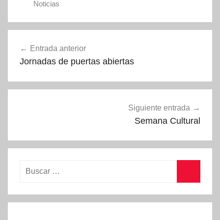
Noticias
n
A
Navegación
P
Entrada anterior
A
de
Jornadas de puertas abiertas
entradas
Siguiente entrada
Semana Cultural