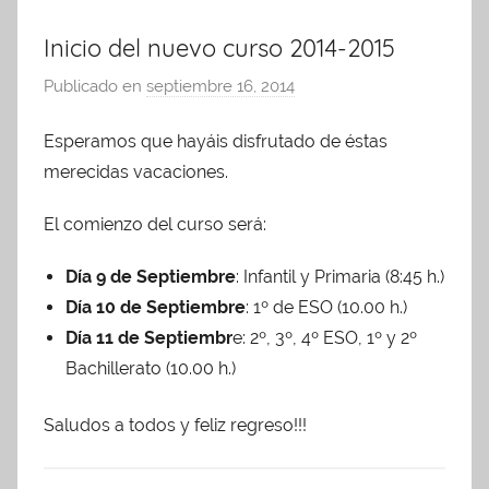
Inicio del nuevo curso 2014-2015
Publicado en
septiembre 16, 2014
p
o
Esperamos que hayáis disfrutado de éstas
r
merecidas vacaciones.
A
d
El comienzo del curso será:
m
i
Día 9 de Septiembre
: Infantil y Primaria (8:45 h.)
n
Día 10 de Septiembre
: 1º de ESO (10.00 h.)
A
Día 11 de Septiembr
e: 2º, 3º, 4º ESO, 1º y 2º
P
Bachillerato (10.00 h.)
A
Saludos a todos y feliz regreso!!!