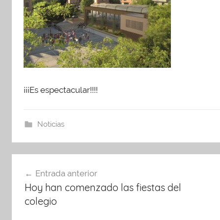
P
A
¡¡¡Es espectacular!!!!
Noticias
Navegación
Entrada anterior
de
Hoy han comenzado las fiestas del
entradas
colegio