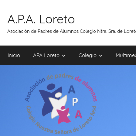
Saltar
al
A.P.A. Loreto
contenido
Asociación de Padres de Alumnos Colegio Ntra. Sra. de Lore
Inicio
APA Loreto
Colegio
Multime