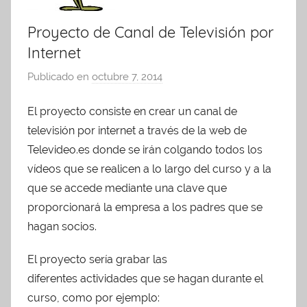
Proyecto de Canal de Televisión por
Internet
Publicado en
octubre 7, 2014
p
o
El proyecto consiste en crear un canal de
r
televisión por internet a través de la web de
A
d
Televideo.es donde se irán colgando todos los
m
vídeos que se realicen a lo largo del curso y a la
i
que se accede mediante una clave que
n
proporcionará la empresa a los padres que se
A
hagan socios.
P
A
El proyecto sería grabar las
diferentes actividades que se hagan durante el
curso, como por ejemplo: