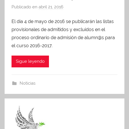
Publicado en
abril 21, 2016
p
o
El día 4 de mayo de 2016 se publicarán las listas
r
provisionales de admitidos y excluidos en el
A
d
proceso ordinario de admisión de alumn@s para
m
el curso 2016-2017.
i
n
Sigue leyendo
A
P
A
Noticias