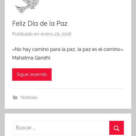
Feliz Día de la Paz
Publicado en
enero 29, 2016
p
o
«No hay camino para la paz, la paz es el camino».
r
Mahatma Gandhi
A
d
m
Sigue leyendo
i
n
A
Noticias
P
A