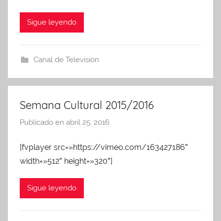
d
m
Sigue leyendo
i
n
A
Canal de Television
P
A
Semana Cultural 2015/2016
Publicado en
abril 25, 2016
p
o
[fvplayer src=»https://vimeo.com/163427186″
r
width=»512″ height=»320″]
A
d
m
Sigue leyendo
i
n