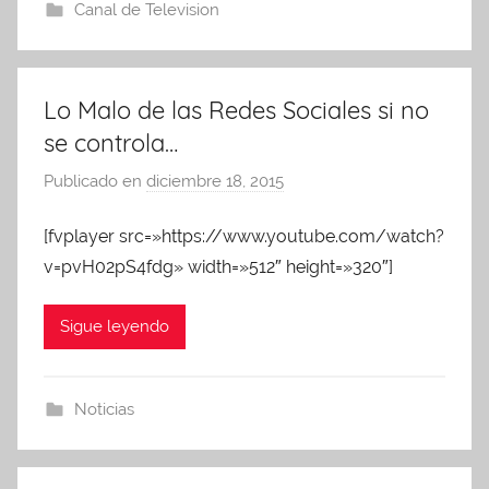
A
Canal de Television
P
A
Lo Malo de las Redes Sociales si no
se controla…
Publicado en
diciembre 18, 2015
p
o
[fvplayer src=»https://www.youtube.com/watch?
r
v=pvH02pS4fdg» width=»512″ height=»320″]
A
d
m
Sigue leyendo
i
n
A
Noticias
P
A