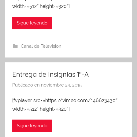
width=»512″ height=»320″]
A
d
m
Sigue leyendo
i
n
A
Canal de Television
P
A
Entrega de Insignias 1º-A
Publicado en
noviembre 24, 2015
p
o
[fvplayer src=»https://vimeo.com/146623430″
r
width=»512″ height=»320″]
A
d
m
Sigue leyendo
i