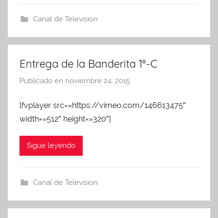
n
A
Canal de Television
P
A
Entrega de la Banderita 1º-C
Publicado en
noviembre 24, 2015
p
o
[fvplayer src=»https://vimeo.com/146613475″
r
width=»512″ height=»320″]
A
d
m
Sigue leyendo
i
n
A
Canal de Television
P
A