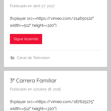
Publicado en
abril 27, 2017
p
o
[fvplayer src=»https://vimeo.com/214650122″
r
width=»512″ height=»320″]
A
d
m
Sigue leyendo
i
n
A
Canal de Television
P
A
3ª Carrera Familiar
Publicado en
octubre 18, 2016
p
o
[fvplayer src=»https://vimeo.com/187625275″
r
width=»512″ height=»320″]
A