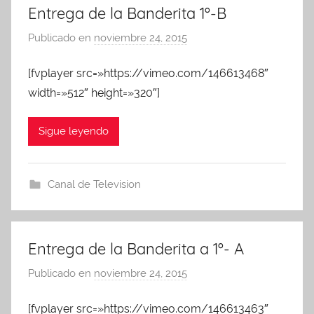
Entrega de la Banderita 1º-B
Publicado en
noviembre 24, 2015
p
o
[fvplayer src=»https://vimeo.com/146613468″
r
width=»512″ height=»320″]
A
d
m
Sigue leyendo
i
n
A
Canal de Television
P
A
Entrega de la Banderita a 1º- A
Publicado en
noviembre 24, 2015
p
o
[fvplayer src=»https://vimeo.com/146613463″
r