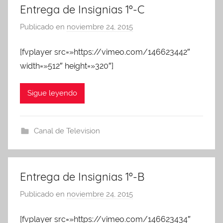
Entrega de Insignias 1º-C
Publicado en
noviembre 24, 2015
p
o
[fvplayer src=»https://vimeo.com/146623442″
r
width=»512″ height=»320″]
A
d
m
Sigue leyendo
i
n
A
Canal de Television
P
A
Entrega de Insignias 1º-B
Publicado en
noviembre 24, 2015
p
o
[fvplayer src=»https://vimeo.com/146623434″
r