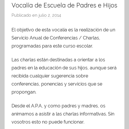
Vocalía de Escuela de Padres e Hijos
Publicado en
julio 2, 2014
p
o
El objetivo de esta vocalía es la realización de un
r
Servicio Anual de Conferencias / Charlas,
A
d
programadas para este curso escolar.
m
Las charlas están destinadas a orientar a los
i
padres en la educación de sus hijos, aunque será
n
A
recibida cualquier sugerencia sobre
P
conferencias, ponencias y servicios que se
A
propongan.
Desde el A.P.A, y como padres y madres, os
animamos a asistir a las charlas informativas. Sin
vosotros esto no puede funcionar.